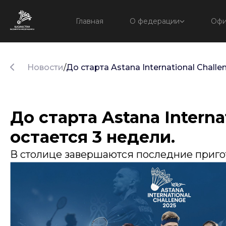
Главная
О федерации
Офи
Новости
/
До старта Astana International Challe
До старта Astana Interna
остается 3 недели.
В столице завершаются последние приг