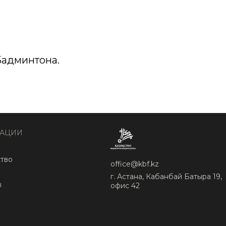
Бадминтона.
РАЦИИ
тво
office@kbf.kz
г. Астана, Кабанбай Батыра 19,
ы
офис 42