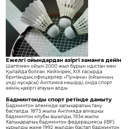
Ежелгі ойындардан қазіргі заманға дейін
Шаттлмен ойын
2000 жыл бұрын Үндістан мен
Қытайда болған.
Кейінірек, XIX ғасырда
британдық офицерлер «Пунаны» (ойынның
үнді нұсқасы)
Англияға көшірді, онда спорт
өзінің қазіргі атауын алды.
Бадминтонды спорт ретінде дамыту
Бадминтон әлемінде халықаралық тану
басталды.
1873 жылы Англияда алғашқы
бадминтон клубы ашылды,
1934 жылы
Халықаралық бадминтон федерациясы (IBF)
құрылды
және 1992 жылдан бастап бадминтон