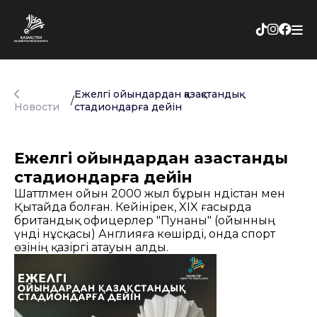
Ежелгі ойындардан қазақстандық
/
Новости
стадиондарға дейін
Ежелгі ойындардан қазақстандық
стадиондарға дейін
Шаттлмен ойын 2000 жыл бұрын Үндістан мен
Қытайда болған. Кейінірек, XIX ғасырда
британдық офицерлер "Пунаны" (ойынның
үнді нұсқасы) Англияға көшірді, онда спорт
өзінің қазіргі атауын алды.