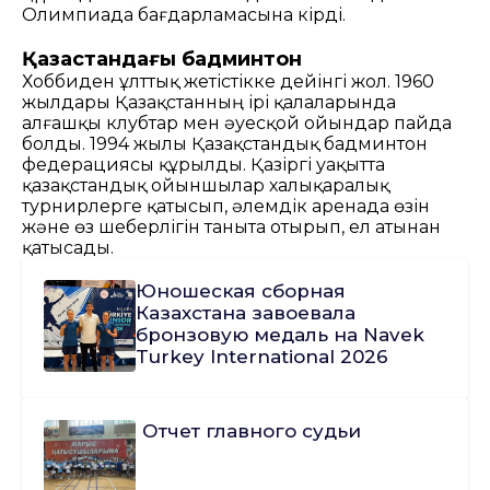
Олимпиада бағдарламасына кірді.
Қазақстандағы бадминтон
Хоббиден ұлттық жетістікке дейінгі жол.
1960
жылдары Қазақстанның ірі қалаларында
алғашқы клубтар мен әуесқой ойындар пайда
болды.
1994 жылы Қазақстандық бадминтон
федерациясы құрылды.
Қазіргі уақытта
қазақстандық ойыншылар халықаралық
турнирлерге қатысып,
әлемдік аренада өзін
және өз шеберлігін таныта отырып, ел атынан
қатысады.
Юношеская сборная
Казахстана завоевала
бронзовую медаль на Navek
Turkey International 2026
Отчет главного судьи